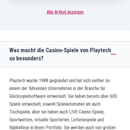
Alle Artikel anzeigen
Was macht die Casino-Spiele von Playtech
so besonders?
Playtech wurde 1988 gegründet und hat sich seither zu
einem der führenden Unternehmen in der Branche für
Glücksspielsoftware entwickelt. Sie haben bereits über 600
Spiele entwickelt, sowohl Spielautomaten als auch
Tischspiele, aber sie haben auch LIVE-Casino-Spiele,
Sportwetten, virtuelle Sportarten, Lotteriespiele und
Rubbellose in ihrem Portfolio. Sie werden auch von großen