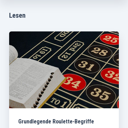
Lesen
Grundlegende Roulette-Begriffe