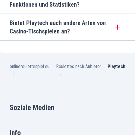
Funktionen und Statistiken?
Bietet Playtech auch andere Arten von
Casino-Tischspielen an?
onlineroulettespiel.eu
Roulettes nach Anbieter
Playtech
Soziale Medien
info