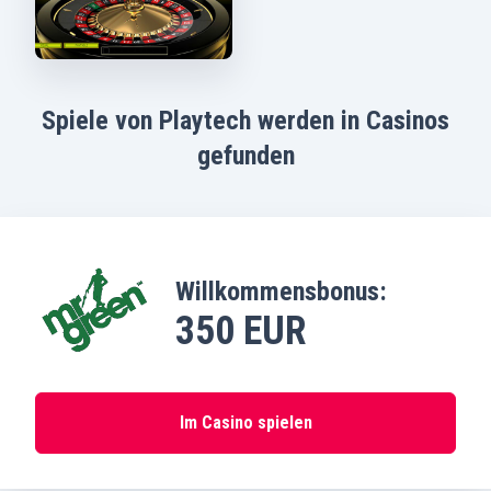
Spiele von Playtech werden in Casinos
gefunden
Willkommensbonus:
350 EUR
Im Casino spielen