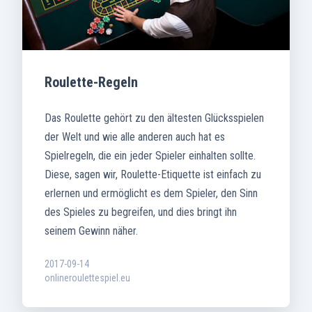
Roulette-Regeln
Das Roulette gehört zu den ältesten Glücksspielen
der Welt und wie alle anderen auch hat es
Spielregeln, die ein jeder Spieler einhalten sollte.
Diese, sagen wir, Roulette-Etiquette ist einfach zu
erlernen und ermöglicht es dem Spieler, den Sinn
des Spieles zu begreifen, und dies bringt ihn
seinem Gewinn näher.
2017-09-14
onlineroulettespiel.eu