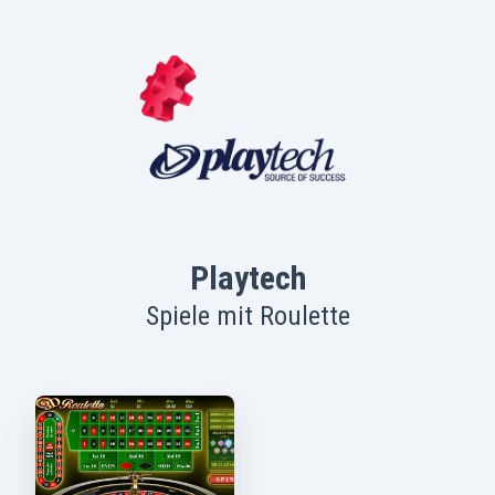
Playtech
Spiele mit Roulette