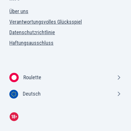
Über uns
Verantwortungsvolles Glücksspiel
Datenschutzrichtlinie
Haftungsausschluss
Roulette
Deutsch